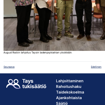
August Rockin lahjoitus Taysin lastenpsykiatrian yksikköön.
Seuraava
Edellinen
Lahjoittaminen
Rahoitushaku
Taidekokoelma
Ajankohtaista
Säätiö