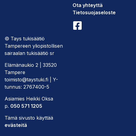
Ota yhteyttä
Tietosuojaseloste
© Tays tukisäätiö
Tampereen yliopistollisen
sairaalan tukisäätiö sr
Elämänaukio 2 | 33520
Tampere
toimisto@taystuki.fi | Y-
tunnus: 2767400-5
Asiamies Heikki Oksa
p.
050 571 1205
Tämä sivusto käyttää
evästeitä