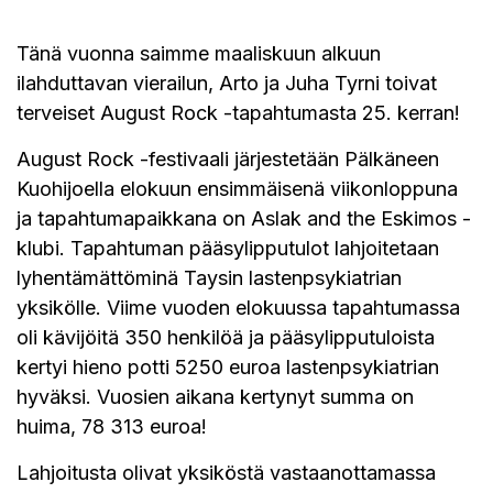
Tänä vuonna saimme maaliskuun alkuun
ilahduttavan vierailun, Arto ja Juha Tyrni toivat
terveiset August Rock -tapahtumasta 25. kerran!
August Rock -festivaali järjestetään Pälkäneen
Kuohijoella elokuun ensimmäisenä viikonloppuna
ja tapahtumapaikkana on Aslak and the Eskimos -
klubi. Tapahtuman pääsylipputulot lahjoitetaan
lyhentämättöminä Taysin lastenpsykiatrian
yksikölle. Viime vuoden elokuussa tapahtumassa
oli kävijöitä 350 henkilöä ja pääsylipputuloista
kertyi hieno potti 5250 euroa lastenpsykiatrian
hyväksi. Vuosien aikana kertynyt summa on
huima, 78 313 euroa!
Lahjoitusta olivat yksiköstä vastaanottamassa