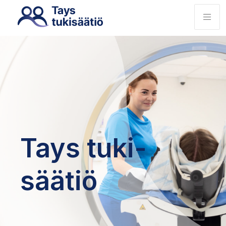
Tays tuki­
säätiö