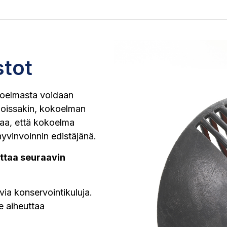
tot
oelmasta voidaan
noissakin, kokoelman
taa, että kokoelma
hyvinvoinnin edistäjänä.
ttaa seuraavin
tuvia konservointikuluja.
se aiheuttaa