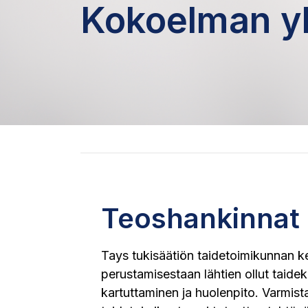
Kokoelman yl
Teoshankinnat
Tays tukisäätiön taidetoimikunnan k
perustamisestaan lähtien ollut taid
kartuttaminen ja huolenpito. Varmist