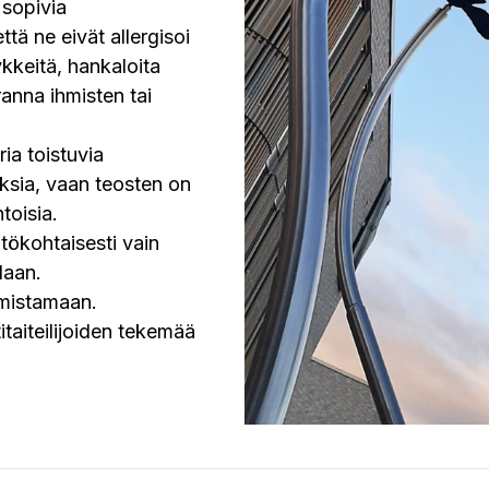
 sopivia
että ne eivät allergisoi
ykkeitä, hankaloita
ranna ihmisten tai
ia toistuvia
ksia, vaan teosten on
toisia.
tökohtaisesti vain
laan.
rmistamaan.
taiteilijoiden tekemää