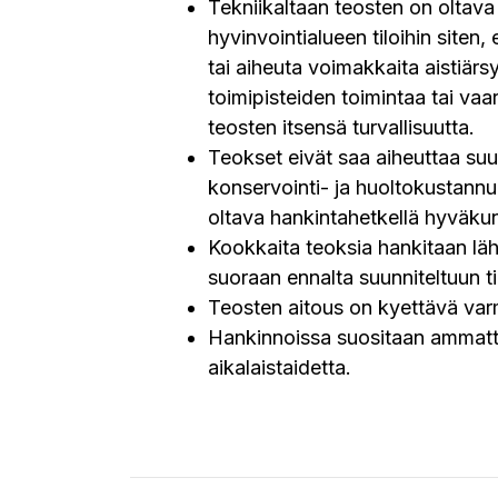
Tekniikaltaan teosten on oltava
hyvinvointialueen tiloihin siten, 
tai aiheuta voimakkaita aistiärs
toimipisteiden toimintaa tai vaa
teosten itsensä turvallisuutta.
Teokset eivät saa aiheuttaa suur
konservointi- ja huoltokustannu
oltava hankintahetkellä hyväkun
Kookkaita teoksia hankitaan läh
suoraan ennalta suunniteltuun ti
Teosten aitous on kyettävä va
Hankinnoissa suositaan ammatti
aikalaistaidetta.