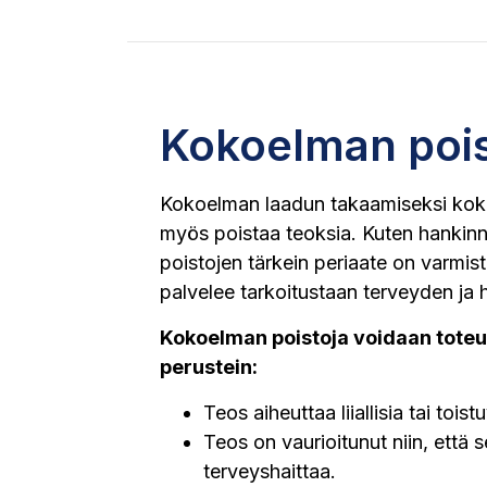
Kokoelman pois
Kokoelman laadun takaamiseksi kok
myös poistaa teoksia. Kuten hankin
poistojen tärkein periaate on varmis
palvelee tarkoitustaan terveyden ja 
Kokoelman poistoja voidaan toteu
perustein:
Teos aiheuttaa liiallisia tai tois
Teos on vaurioitunut niin, että 
terveyshaittaa.