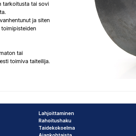
tarkoitusta tai sovi
ta.
 vanhentunut ja siten
 toimipisteiden
maton tai
i toimiva taiteilija.
Lahjoittaminen
Rahoitushaku
Taidekokoelma
Ajankohtaista