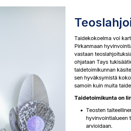
Teoslahjo
Taidekokoelma voi kart
Pirkanmaan hyvinvointia
vastaan teoslahjoituksia
ohjataan Tays tukisäät
taidetoimikunnan käsitel
sen hyväksymistä kokoe
samoin kuin muita taide
Taidetoimikunta on lin
Teosten taiteelline
hyvinvointialueen 
arvioidaan.