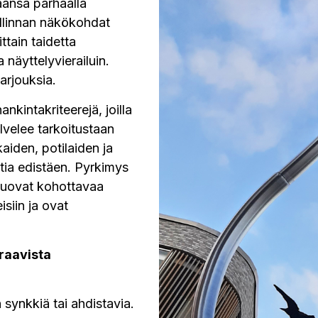
äänsä parhaalla
allinnan näkökohdat
ttain taidetta
 näyttelyvierailuin.
arjouksia.
kintakriteerejä, joilla
lvelee tarkoitustaan
aiden, potilaiden ja
tia edistäen. Pyrkimys
 luovat kohottavaa
isiin ja ovat
raavista
 synkkiä tai ahdistavia.