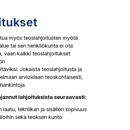
itukset
tua myös teoslahjoitusten myötä.
lue tai sen henkilökunta ei ota
, vaan kaikki teoslahjoitukset
iön
täviksi. Jokaista teoslahjoitusta ja
lmaan arvioidaan teoskohtaisesti,
hankintoja.
jannut lahjoituksista seuraavasti:
n laatu, tekniikan ja sisällön sopivuus
tiloihin sekä teoksen kunto