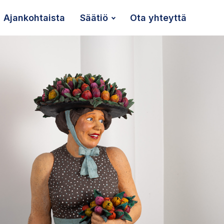
Ajankoh­taista
Säätiö
Ota yhteyttä