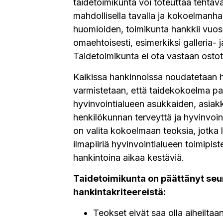
taidetoimikunta voi toteuttaa tehtäv
mahdollisella tavalla ja kokoelmanh
huomioiden, toimikunta hankkii vuosi
omaehtoisesti, esimerkiksi galleria- ja
Taidetoimikunta ei ota vastaan ostot
Kaikissa hankinnoissa noudatetaan han
varmistetaan, että taidekokoelma pa
hyvinvointialueen asukkaiden, asiakk
henkilökunnan terveyttä ja hyvinvoin
on valita kokoelmaan teoksia, jotka
ilmapiiriä hyvinvointialueen toimipiste
hankintoina aikaa kestäviä.
Taidetoimikunta on päättänyt seu
hankintakriteereistä:
Teokset eivät saa olla aiheiltaan