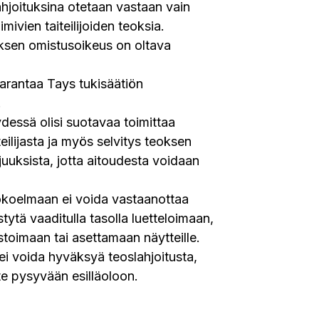
ahjoituksina otetaan vastaan vain
mivien taiteilijoiden teoksia.
oksen omistusoikeus on oltava
aarantaa Tays tukisäätiön
.
dessä olisi suotavaa toimittaa
aiteilijasta ja myös selvitys teoksen
juuksista, jotta aitoudesta voidaan
okoelmaan ei voida vastaanottaa
stytä vaaditulla tasolla luetteloimaan,
stoimaan tai asettamaan näytteille.
i voida hyväksyä teoslahjoitusta,
ite pysyvään esilläoloon.