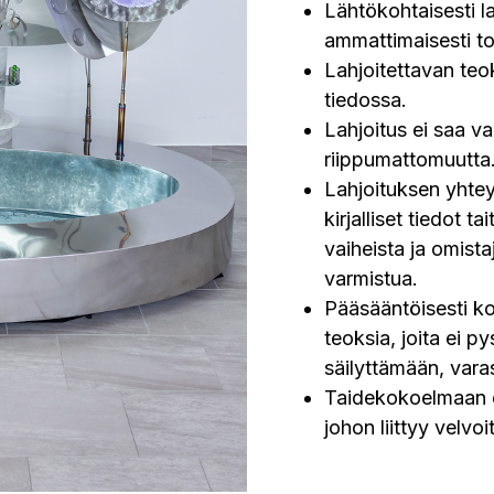
Lähtökohtaisesti l
ammattimaisesti toi
Lahjoitettavan te
tiedossa.
Lahjoitus ei saa v
riippumattomuutta
Lahjoituksen yhtey
kirjalliset tiedot t
vaiheista ja omista
varmistua.
Pääsääntöisesti k
teoksia, joita ei py
säilyttämään, vara
Taidekokoelmaan e
johon liittyy velvo