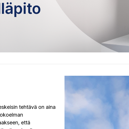
läpito
eskeisin tehtävä on aina
ekokoelman
aakseen, että