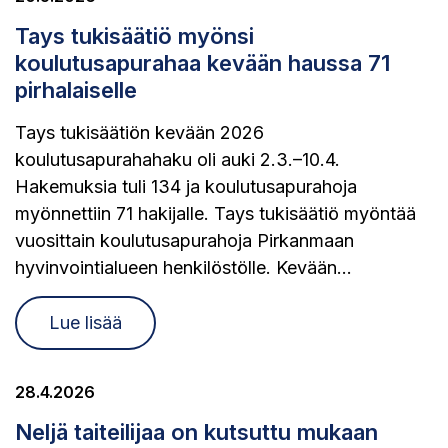
Tays tukisäätiö myönsi
koulutusapurahaa kevään haussa 71
pirhalaiselle
Tays tukisäätiön kevään 2026
koulutusapurahahaku oli auki 2.3.–10.4.
Hakemuksia tuli 134 ja koulutusapurahoja
myönnettiin 71 hakijalle. Tays tukisäätiö myöntää
vuosittain koulutusapurahoja Pirkanmaan
hyvinvointialueen henkilöstölle. Kevään...
Lue lisää
28.4.2026
Neljä taiteilijaa on kutsuttu mukaan