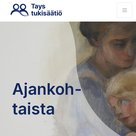
Ajankoh­
taista