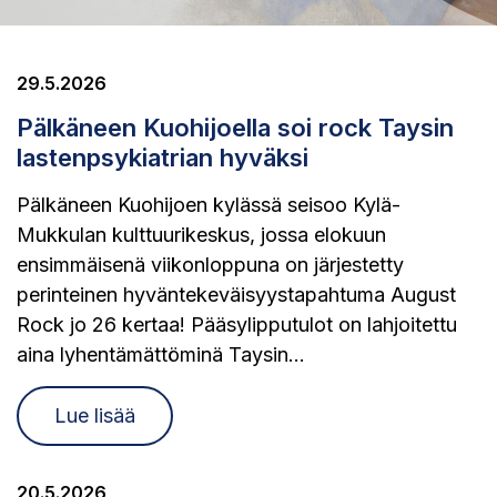
29.5.2026
Pälkäneen Kuohijoella soi rock Taysin
lastenpsykiatrian hyväksi
Pälkäneen Kuohijoen kylässä seisoo Kylä-
Mukkulan kulttuurikeskus, jossa elokuun
ensimmäisenä viikonloppuna on järjestetty
perinteinen hyväntekeväisyystapahtuma August
Rock jo 26 kertaa! Pääsylipputulot on lahjoitettu
aina lyhentämättöminä Taysin...
Lue lisää
20.5.2026