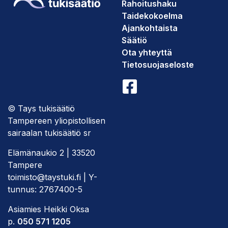
Rahoitushaku
Taidekokoelma
Ajankohtaista
Säätiö
Ota yhteyttä
Tietosuojaseloste
© Tays tukisäätiö
Tampereen yliopistollisen
sairaalan tukisäätiö sr
Elämänaukio 2 | 33520
Tampere
toimisto@taystuki.fi | Y-
tunnus: 2767400-5
Asiamies Heikki Oksa
p.
050 571 1205