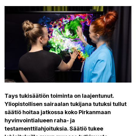
Tays tukisäätiön toiminta on laajentunut.
Yliopistollisen sairaalan tukijana tutuksi tullut
säätiö hoitaa jatkossa koko Pirkanmaan
hyvinvointialueen raha- ja
testamenttilahjoituksia. Säätiö tukee