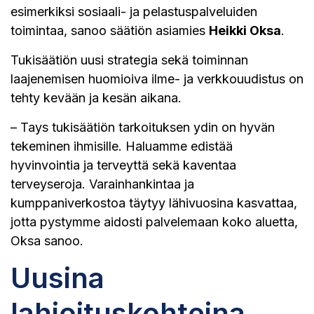
esimerkiksi sosiaali- ja pelastuspalveluiden
toimintaa, sanoo säätiön asiamies
Heikki Oksa
.
Tukisäätiön uusi strategia sekä toiminnan
laajenemisen huomioiva ilme- ja verkkouudistus on
tehty kevään ja kesän aikana.
– Tays tukisäätiön tarkoituksen ydin on hyvän
tekeminen ihmisille. Haluamme edistää
hyvinvointia ja terveyttä sekä kaventaa
terveyseroja. Varainhankintaa ja
kumppaniverkostoa täytyy lähivuosina kasvattaa,
jotta pystymme aidosti palvelemaan koko aluetta,
Oksa sanoo.
Uusina
lahjoituskohteina