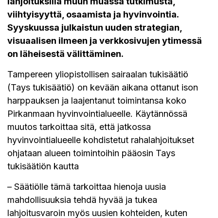
lahjoituksilla muun muassa tutkimusta,
viihtyisyyttä, osaamista ja hyvinvointia.
Syyskuussa julkaistun uuden strategian,
visuaalisen ilmeen ja verkkosivujen ytimessä
on läheisestä välittäminen.
Tampereen yliopistollisen sairaalan tukisäätiö
(Tays tukisäätiö) on kevään aikana ottanut ison
harppauksen ja laajentanut toimintansa koko
Pirkanmaan hyvinvointialueelle. Käytännössä
muutos tarkoittaa sitä, että jatkossa
hyvinvointialueelle kohdistetut rahalahjoitukset
ohjataan alueen toimintoihin pääosin Tays
tukisäätiön kautta
– Säätiölle tämä tarkoittaa hienoja uusia
mahdollisuuksia tehdä hyvää ja tukea
lahjoitusvaroin myös uusien kohteiden, kuten