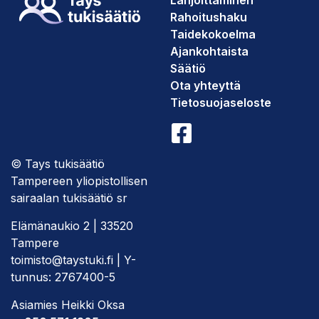
Rahoitushaku
Taidekokoelma
Ajankohtaista
Säätiö
Ota yhteyttä
Tietosuojaseloste
© Tays tukisäätiö
Tampereen yliopistollisen
sairaalan tukisäätiö sr
Elämänaukio 2 | 33520
Tampere
toimisto@taystuki.fi | Y-
tunnus: 2767400-5
Asiamies Heikki Oksa