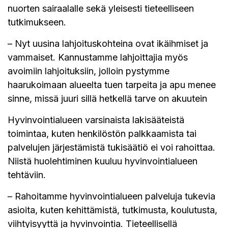
nuorten sairaalalle sekä yleisesti tieteelliseen
tutkimukseen.
– Nyt uusina lahjoituskohteina ovat ikäihmiset ja
vammaiset. Kannustamme lahjoittajia myös
avoimiin lahjoituksiin, jolloin pystymme
haarukoimaan alueelta tuen tarpeita ja apu menee
sinne, missä juuri sillä hetkellä tarve on akuutein
Hyvinvointialueen varsinaista lakisääteistä
toimintaa, kuten henkilöstön palkkaamista tai
palvelujen järjestämistä tukisäätiö ei voi rahoittaa.
Niistä huolehtiminen kuuluu hyvinvointialueen
tehtäviin.
– Rahoitamme hyvinvointialueen palveluja tukevia
asioita, kuten kehittämistä, tutkimusta, koulutusta,
viihtyisyyttä ja hyvinvointia. Tieteellisellä