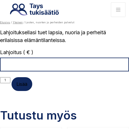
Etusivu
/
Yleinen
/ Lasten, nuorten ja perheiden palvelut
Lahjoituksellasi tuet lapsia, nuoria ja perheitä
erilaisissa elämäntilanteissa.
Lahjoitus ( € )
Lasten,
Lisää
nuorten
ja
perheiden
palvelut
määrä
Tutustu myös