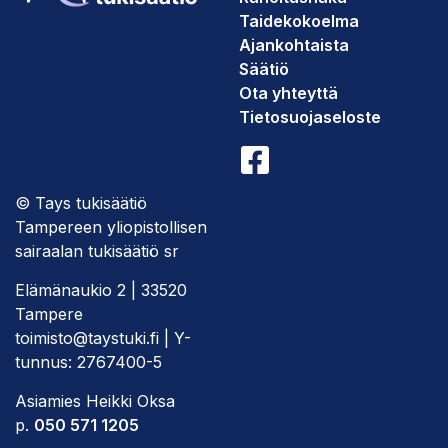
Taidekokoelma
Ajankohtaista
Säätiö
Ota yhteyttä
Tietosuojaseloste
© Tays tukisäätiö
Tampereen yliopistollisen
sairaalan tukisäätiö sr
Elämänaukio 2 | 33520
Tampere
toimisto@taystuki.fi | Y-
tunnus: 2767400-5
Asiamies Heikki Oksa
p.
050 571 1205