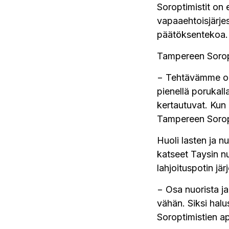
Soroptimistit on 
vapaaehtoisjärje
päätöksentekoa. 
Tampereen Soropti
− Tehtävämme on 
pienellä porukall
kertautuvat. Kun
Tampereen Soropt
Huoli lasten ja 
katseet Taysin n
lahjoituspotin jär
− Osa nuorista ja
vähän. Siksi halu
Soroptimistien a