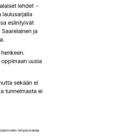
laiset lehdet −
 laulusarjalla
sa esiintyivät
i Saarelainen ja
a.
e henkeen.
 oppimaan uusia
 mutta sekään ei
ka tunnelmasta ei
ptimistien lahjoituksesta.