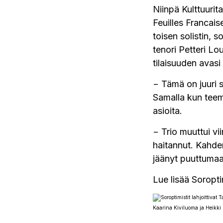
Niinpä Kulttuurit
Feuilles Francais
toisen solistin, 
tenori Petteri Lo
tilaisuuden avasi 
− Tämä on juuri 
Samalla kun tee
asioita.
− Trio muuttui vi
haitannut. Kahde
jäänyt puuttumaan
Lue lisää Soropt
Kaarina Kiviluoma ja Heikki 