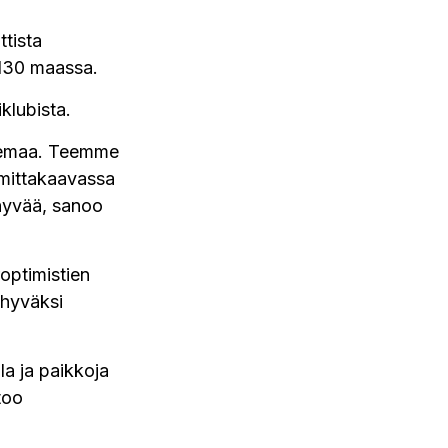
ttista
 130 maassa.
klubista.
 asemaa. Teemme
ä mittakaavassa
 hyvää, sanoo
optimistien
 hyväksi
la ja paikkoja
too