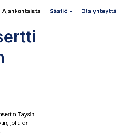
Ajankoh­taista
Säätiö
Ota yhteyttä
ertti
n
nsertin Taysin
in, jolla on
.