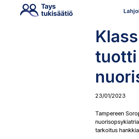
Lahjo
Klass
tuott
nuori
23/01/2023
Tampereen Soropt
nuorisopsykiatria
tarkoitus hankkia