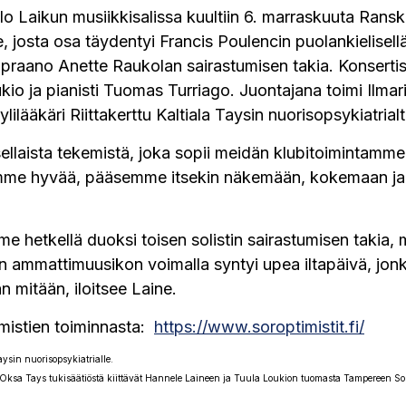
alo Laikun musiikkisalissa kuultiin 6. marraskuuta
Ranska
e
, josta osa täydentyi Francis Poulencin puolankielisellä
sopraano Anette Raukolan sairastumisen takia. Konsertis
ukio ja pianisti Tuomas Turriago. Juontajana toimi Ilmar
ylilääkäri Riittakerttu Kaltiala Taysin nuorisopsykiatrialt
sellaista tekemistä, joka sopii meidän klubitoimintamm
mme hyvää, pääsemme itsekin näkemään, kokemaan ja
ime hetkellä duoksi toisen solistin sairastumisen takia,
n ammattimuusikon voimalla syntyi upea iltapäivä, jon
 mitään, iloitsee Laine.
imistien toiminnasta:
https://www.soroptimistit.fi/
Oksa Tays tukisäätiöstä kiittävät Hannele Laineen ja Tuula Loukion tuomasta Tampereen Soro