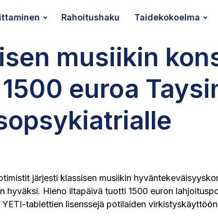
ittaminen
Rahoitushaku
Taidekokoelma
isen musiikin kons
i 1500 euroa Taysi
sopsykiatrialle
imistit järjesti klassisen musiikin hyväntekeväisyysko
n hyväksi. Hieno iltapäivä tuotti 1500 euron lahjoituspot
 YETI-tablettien lisenssejä potilaiden virkistyskäyttöön