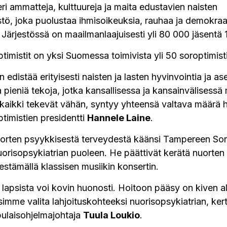
eri ammatteja, kulttuureja ja maita edustavien naisten
stö, joka puolustaa ihmisoikeuksia, rauhaa ja demokraa
Järjestössä on maailmanlaajuisesti yli 80 000 jäsentä
mistit on yksi Suomessa toimivista yli 50 soroptimisti
edistää erityisesti naisten ja lasten hyvinvointia ja
a pieniä tekoja, jotka kansallisessa ja kansainvälisess
 kaikki tekevät vähän, syntyy yhteensä valtava määrä
imistien presidentti
Hannele Laine
.
nuorten psyykkisestä terveydestä käänsi Tampereen Sor
uorisopsykiatrian puoleen. He päättivät kerätä nuorten
jestämällä klassisen musiikin konsertin.
 lapsista voi kovin huonosti. Hoitoon pääsy on kiven al
simme valita lahjoituskohteeksi nuorisopsykiatrian, ker
pulaisohjelmajohtaja
Tuula Loukio
.