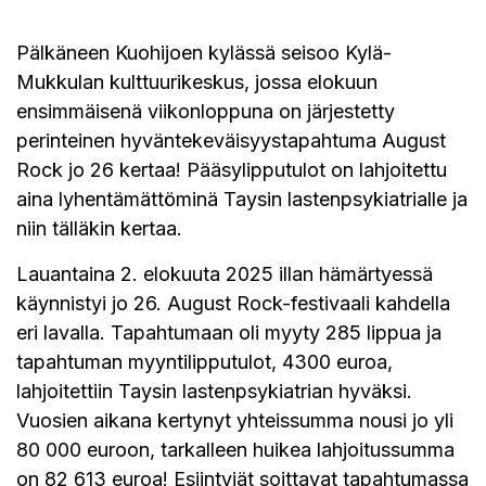
Pälkäneen Kuohijoen kylässä seisoo Kylä-
Mukkulan kulttuurikeskus, jossa elokuun
ensimmäisenä viikonloppuna on järjestetty
perinteinen hyväntekeväisyystapahtuma August
Rock jo 26 kertaa! Pääsylipputulot on lahjoitettu
aina lyhentämättöminä Taysin lastenpsykiatrialle ja
niin tälläkin kertaa.
Lauantaina 2. elokuuta 2025 illan hämärtyessä
käynnistyi jo 26. August Rock-festivaali kahdella
eri lavalla. Tapahtumaan oli myyty 285 lippua ja
tapahtuman myyntilipputulot, 4300 euroa,
lahjoitettiin Taysin lastenpsykiatrian hyväksi.
Vuosien aikana kertynyt yhteissumma nousi jo yli
80 000 euroon, tarkalleen huikea lahjoitussumma
on 82 613 euroa! Esiintyjät soittavat tapahtumassa