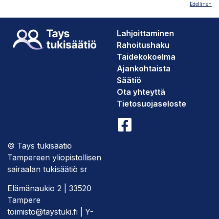
Edellinen
Lahjoittaminen
Rahoitushaku
Taidekokoelma
Ajankohtaista
Säätiö
Ota yhteyttä
Tietosuojaseloste
© Tays tukisäätiö
Tampereen yliopistollisen
sairaalan tukisäätiö sr
Elämänaukio 2 | 33520
Tampere
toimisto@taystuki.fi | Y-