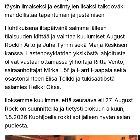
täysin ilmaiseksi ja esiintyjien lisäksi talkooväki
mahdollistaa tapahtuman järjestämisen.
Huhtikuisena iltapäivänä saimme jälleen
tilaisuuden kiittää ja vaihtaa kuulumiset August
Rockin Arto ja Juha Tyrnin sekä Marja Keskisen
kanssa. Lastenpsykiatrian yksiköstä lahjoitusta
olivat vastaanottamassa ylihoitaja Riitta Vento,
sairaanhoitajat Mirka Löf ja Harri Haapala sekä
osastonsihteeri Elisa Tolkki ja tukisäätiöstä
asiamies Heikki Oksa.
Iloksemme kuulimme, että seuraava eli 27. August
Rock on suunnitteilla ja tietysti elokuun alkuun,
1.8.2026 Kuohijoella rokki soi jälleen hyvän asian
puolesta.