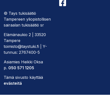
© Tays tukisäätiö
Tampereen yliopistollisen
sairaalan tukisäätiö sr
Elämänaukio 2 | 33520
Tampere
toimisto@taystuki.fi | Y-
tunnus: 2767400-5
Asiamies Heikki Oksa
p.
050 571 1205
Tämä sivusto käyttää
evästeitä