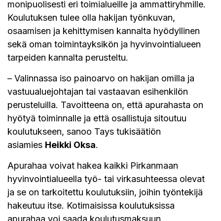
monipuolisesti eri toimialueille ja ammattiryhmille.
Koulutuksen tulee olla hakijan työnkuvan,
osaamisen ja kehittymisen kannalta hyödyllinen
sekä oman toimintayksikön ja hyvinvointialueen
tarpeiden kannalta perusteltu.
– Valinnassa iso painoarvo on hakijan omilla ja
vastuualuejohtajan tai vastaavan esihenkilön
perusteluilla. Tavoitteena on, että apurahasta on
hyötyä toiminnalle ja että osallistuja sitoutuu
koulutukseen, sanoo Tays tukisäätiön
asiamies
Heikki Oksa
.
Apurahaa voivat hakea kaikki Pirkanmaan
hyvinvointialueella työ- tai virkasuhteessa olevat
ja se on tarkoitettu koulutuksiin, joihin työntekijä
hakeutuu itse. Kotimaisissa koulutuksissa
apurahaa voi saada koulutusmaksuun,