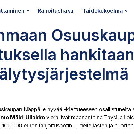
ittaminen
Rahoitushaku
Taidekokoelma
anmaan Osuuskau
ituksella hankitaa
hälytysjärjestelmä
kaupan Näppäile hyvää -kiertueeseen osallistuneita a
imo Mäki-Ullakko
vierailivat maanantaina Taysilla iloise
 100 000 euron lahjoituspotin uudelle lasten ja nuorten 