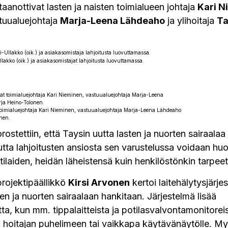
aanottivat lasten ja naisten toimialueen johtaja
Kari N
stuualuejohtaja
Marja-Leena Lähdeaho
ja ylihoitaja
Ta
lakko (oik.) ja asiakasomistajat lahjoitusta luovuttamassa.
 toimialuejohtaja Kari Nieminen, vastuualuejohtaja Marja-Leena Lähdeaho
onen.
rostettiin, että Taysin uutta lasten ja nuorten sairaala
mutta lahjoitusten ansiosta sen varustelussa voidaan hu
ilaiden, heidän läheistensä kuin henkilöstönkin tarpeet 
projektipäällikkö
Kirsi Arvonen
kertoi laitehälytysjärje
sten ja nuorten sairaalaan hankitaan. Järjestelmä lisää
utta, kun mm. tippalaitteista ja potilasvalvontamonitorei
hoitajan puhelimeen tai vaikkapa käytävänäytölle. My