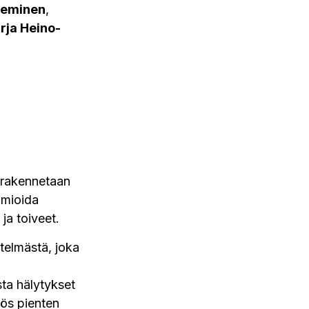
ieminen
,
rja Heino-
a rakennetaan
omioida
ja toiveet.
stelmästä, joka
sta hälytykset
ös pienten