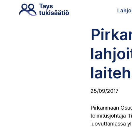
Lahjo
Pirk
lahjo
laite
25/09/2017
Pirkanmaan Osuus
toimitusjohtaja
T
luovuttamassa yli