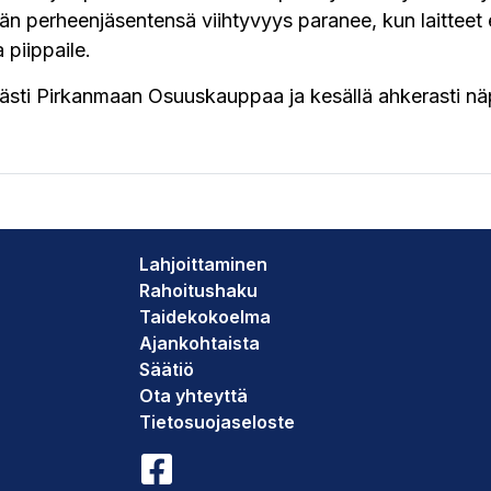
dän perheenjäsentensä viihtyvyys paranee, kun laitteet 
 piippaile.
sti Pirkanmaan Osuuskauppaa ja kesällä ahkerasti näp
Lahjoittaminen
Rahoitushaku
Taidekokoelma
Ajankohtaista
Säätiö
Ota yhteyttä
Tietosuojaseloste