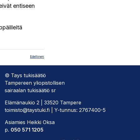
eivät entiseen
päilleitä
Edellinen
© Tays tukisäätiö
Tampereen yliopistollisen
sairaalan tukisäätiö sr
Elämänaukio 2 | 33520 Tampere
toimisto@taystuki.fi | Y-tunnus: 2767400-5
Asiamies Heikki Oksa
p.
050 571 1205