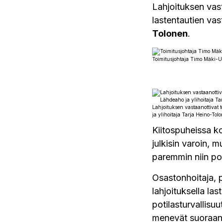
Lahjoituksen vast
lastentautien va
Tolonen
.
Toimitusjohtaja Timo Mäki-Ul
Lahjoituksen vastaanottivat
ja ylihoitaja Tarja Heino-Tol
Kiitospuheissa ko
julkisin varoin, 
paremmin niin pot
Osastonhoitaja, 
lahjoituksella la
potilasturvallisu
menevät suoraan 