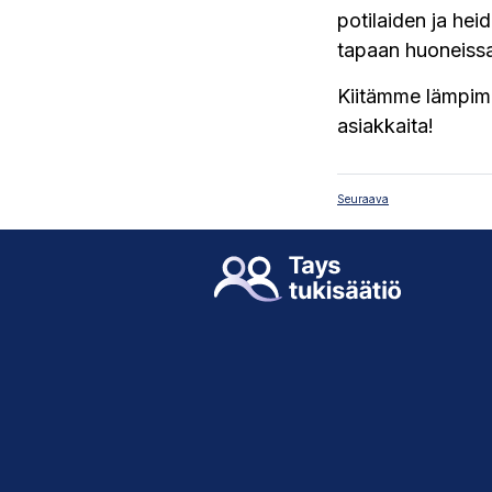
potilaiden ja hei
tapaan huoneissa
Kiitämme lämpimä
asiakkaita!
Seuraava