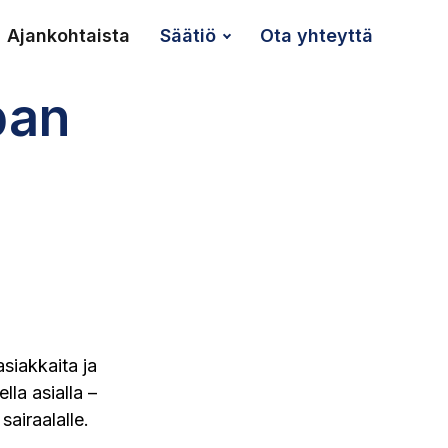
Ajankoh­taista
Säätiö
Ota yhteyttä
pan
n
siakkaita ja
lla asialla –
sairaalalle.