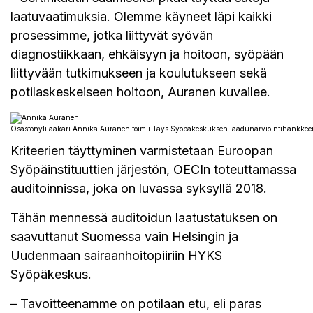
laatuvaatimuksia. Olemme käyneet läpi kaikki
prosessimme, jotka liittyvät syövän
diagnostiikkaan, ehkäisyyn ja hoitoon, syöpään
liittyvään tutkimukseen ja koulutukseen sekä
potilaskeskeiseen hoitoon, Auranen kuvailee.
Osastonylilääkäri Annika Auranen toimii Tays Syöpäkeskuksen laadunarviointihankkeen 
Kriteerien täyttyminen varmistetaan Euroopan
Syöpäinstituuttien järjestön, OECIn toteuttamassa
auditoinnissa, joka on luvassa syksyllä 2018.
Tähän mennessä auditoidun laatustatuksen on
saavuttanut Suomessa vain Helsingin ja
Uudenmaan sairaanhoitopiiriin HYKS
Syöpäkeskus.
– Tavoitteenamme on potilaan etu, eli paras