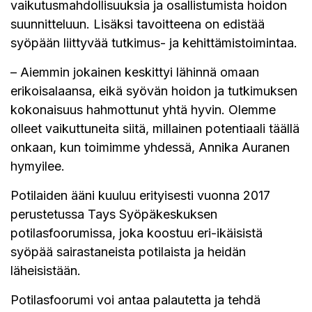
vaikutusmahdollisuuksia ja osallistumista hoidon
suunnitteluun. Lisäksi tavoitteena on edistää
syöpään liittyvää tutkimus- ja kehittämistoimintaa.
– Aiemmin jokainen keskittyi lähinnä omaan
erikoisalaansa, eikä syövän hoidon ja tutkimuksen
kokonaisuus hahmottunut yhtä hyvin. Olemme
olleet vaikuttuneita siitä, millainen potentiaali täällä
onkaan, kun toimimme yhdessä, Annika Auranen
hymyilee.
Potilaiden ääni kuuluu erityisesti vuonna 2017
perustetussa Tays Syöpäkeskuksen
potilasfoorumissa, joka koostuu eri-ikäisistä
syöpää sairastaneista potilaista ja heidän
läheisistään.
Potilasfoorumi voi antaa palautetta ja tehdä