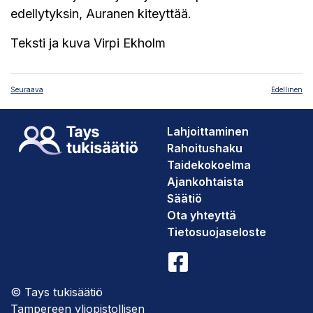
edellytyksin, Auranen kiteyttää.
Teksti ja kuva Virpi Ekholm
Seuraava
Edellinen
Lahjoittaminen
Rahoitushaku
Taidekokoelma
Ajankohtaista
Säätiö
Ota yhteyttä
Tietosuojaseloste
© Tays tukisäätiö
Tampereen yliopistollisen