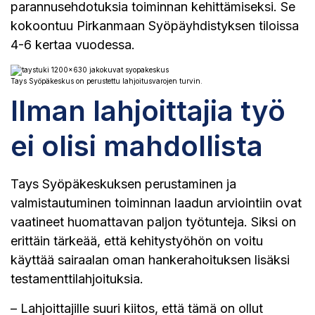
parannusehdotuksia toiminnan kehittämiseksi. Se
kokoontuu Pirkanmaan Syöpäyhdistyksen tiloissa
4-6 kertaa vuodessa.
Tays Syöpäkeskus on perustettu lahjoitusvarojen turvin.
Ilman lahjoittajia työ
ei olisi mahdollista
Tays Syöpäkeskuksen perustaminen ja
valmistautuminen toiminnan laadun arviointiin ovat
vaatineet huomattavan paljon työtunteja. Siksi on
erittäin tärkeää, että kehitystyöhön on voitu
käyttää sairaalan oman hankerahoituksen lisäksi
testamenttilahjoituksia.
– Lahjoittajille suuri kiitos, että tämä on ollut