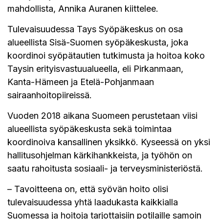
mahdollista, Annika Auranen kiittelee.
Tulevaisuudessa Tays Syöpäkeskus on osa
alueellista Sisä-Suomen syöpäkeskusta, joka
koordinoi syöpätautien tutkimusta ja hoitoa koko
Taysin erityisvastuualueella, eli Pirkanmaan,
Kanta-Hämeen ja Etelä-Pohjanmaan
sairaanhoitopiireissä.
Vuoden 2018 aikana Suomeen perustetaan viisi
alueellista syöpäkeskusta sekä toimintaa
koordinoiva kansallinen yksikkö. Kyseessä on yksi
hallitusohjelman kärkihankkeista, ja työhön on
saatu rahoitusta sosiaali- ja terveysministeriöstä.
– Tavoitteena on, että syövän hoito olisi
tulevaisuudessa yhtä laadukasta kaikkialla
Suomessa ja hoitoja tarjottaisiin potilaille samoin