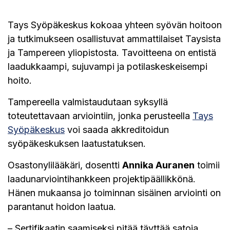
Tays Syöpäkeskus kokoaa yhteen syövän hoitoon
ja tutkimukseen osallistuvat ammattilaiset Taysista
ja Tampereen yliopistosta. Tavoitteena on entistä
laadukkaampi, sujuvampi ja potilaskeskeisempi
hoito.
Tampereella valmistaudutaan syksyllä
toteutettavaan arviointiin, jonka perusteella
Tays
Syöpäkeskus
voi saada akkreditoidun
syöpäkeskuksen laatustatuksen.
Osastonylilääkäri, dosentti
Annika Auranen
toimii
laadunarviointihankkeen projektipäällikkönä.
Hänen mukaansa jo toiminnan sisäinen arviointi on
parantanut hoidon laatua.
– Sertifikaatin saamiseksi pitää täyttää satoja