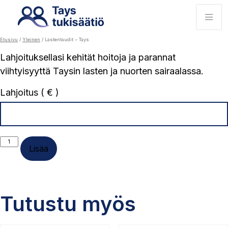
Etusivu
/
Yleinen
/ Lastentaudit – Tays
Lahjoituksellasi kehität hoitoja ja parannat
viihtyisyyttä Taysin lasten ja nuorten sairaalassa.
Lahjoitus ( € )
Lastentaudit
Lisää
–
Tays
määrä
Tutustu myös