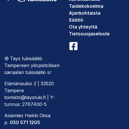
Taidekokoelma
Ajankohtaista
Säätiö
Ota yhteyttä
Tietosuojaseloste
© Tays tukisäätiö
Tampereen yliopistollisen
sairaalan tukisäätiö sr
Elämänaukio 2 | 33520
Tampere
toimisto@taystuki.fi | Y-
tunnus: 2767400-5
Asiamies Heikki Oksa
p.
050 571 1205